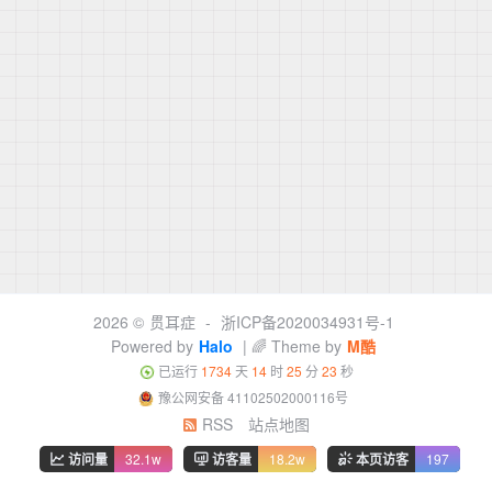
2026 ©
贯耳症
-
浙ICP备2020034931号-1
Powered by
Halo
| 🌈 Theme by
M酷
已运行
1734
天
14
时
25
分
23
秒
豫公网安备 41102502000116号
RSS
站点地图
访问量
32.1w
访客量
18.2w
本页访客
197