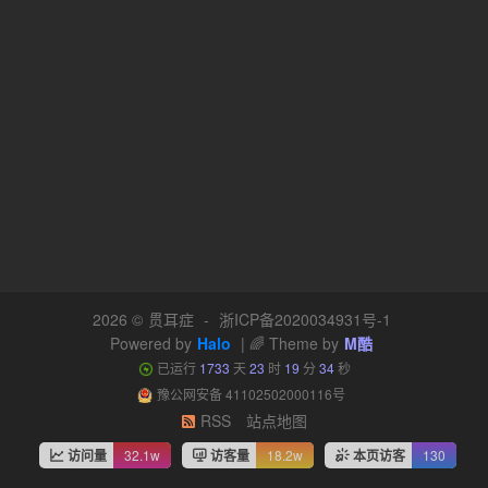
2026 ©
贯耳症
-
浙ICP备2020034931号-1
Powered by
Halo
| 🌈 Theme by
M酷
已运行
1733
天
23
时
19
分
34
秒
豫公网安备 41102502000116号
RSS
站点地图
访问量
32.1w
访客量
18.2w
本页访客
130