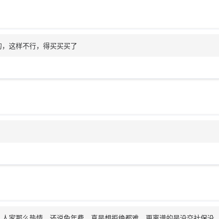
的，这样不行，得买买买了
，人家那么热情，还说免年费，真是想拒绝都难。更离谱的是没交社保没