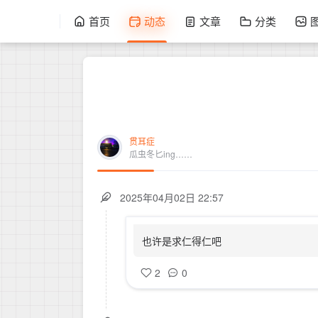
首页
动态
文章
分类
贯耳症
瓜虫冬匕ing……
2025年04月02日 22:57
也许是求仁得仁吧
2
0