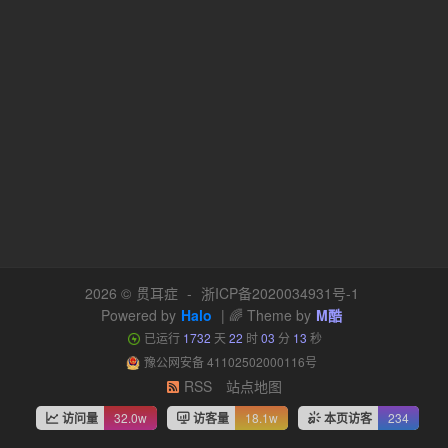
2026 ©
贯耳症
-
浙ICP备2020034931号-1
Powered by
Halo
| 🌈 Theme by
M酷
已运行
1732
天
22
时
03
分
14
秒
豫公网安备 41102502000116号
RSS
站点地图
访问量
32.0w
访客量
18.1w
本页访客
234