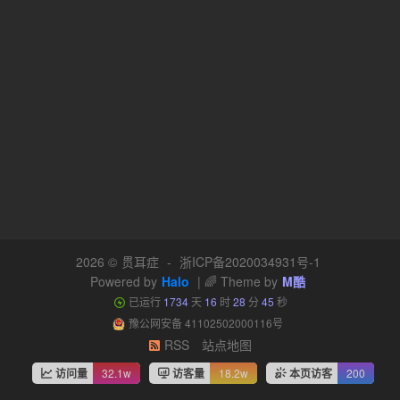
2026 ©
贯耳症
-
浙ICP备2020034931号-1
Powered by
Halo
| 🌈 Theme by
M酷
已运行
1734
天
16
时
28
分
45
秒
豫公网安备 41102502000116号
RSS
站点地图
访问量
32.1w
访客量
18.2w
本页访客
200